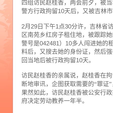
四组访民赵桂香，两会前夕，被当
10
警方行政拘留
天后，又被吉林市
2
29
1
30
月
日
下午
点
分许，吉林省
区南苑乡红房子租住地，被跟踪她
042481
10
警号是
）
多人闯进她的
料后，又搜去她的身份证，然后强
10
回当地后被行政拘留
天。
访民赵桂香的亲属说，赵桂香在拘
断地审讯，企图获取需要的“罪证”
果然如此，访民赵桂香被公安行政
府决定劳动教养一年半。