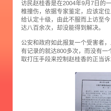
2004
9
7
访民赵桂香是在
年
月
日
的
椎撞伤，依据专家鉴定，应该定位
给认定十级，由此不服而上访至今
达八百余次，却没能得到解决。
公安和政府如此报复一个受害者，
800
有记录的就达
多次，而没有一
取打压手段来控制赵桂香的正当诉