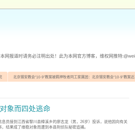
网报道时请务必注明出处！此为本网官方博客，维权网推特:@weiqu
完
北京锡安教会“10·9”教案被羁押牧者同工家属团：北京锡安教会“10·9”教案近
对象而四处逃命
信息员接到江西省黎川县樟溪乡的廖志龙（男，26岁）投诉，说他因向有关
事，结果成了维稳对象而遭到本县刑侦队秘密追捕。