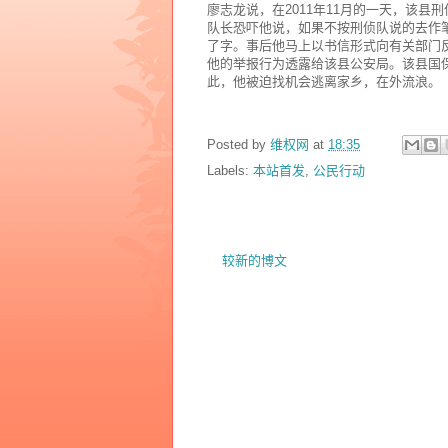
廖志龙说，在2011年11月的一天，该县
队长恐吓他说，如果不按刑侦队说的去作
了字。事后他马上以书信形式向有关部门
他的举报行为透露给该县公安局。该县国
此，他被迫找机会逃离家乡，在外流浪。
Posted by
维权网
at
18:35
Labels:
本站首发
,
公民行动
较新的博文