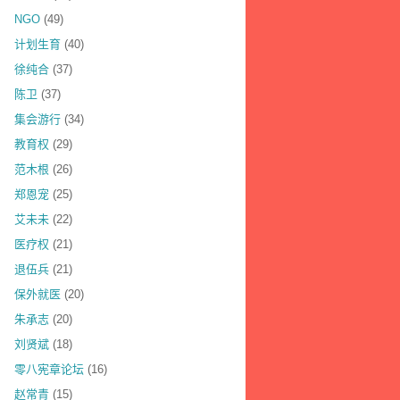
NGO
(49)
计划生育
(40)
徐纯合
(37)
陈卫
(37)
集会游行
(34)
教育权
(29)
范木根
(26)
郑恩宠
(25)
艾未未
(22)
医疗权
(21)
退伍兵
(21)
保外就医
(20)
朱承志
(20)
刘贤斌
(18)
零八宪章论坛
(16)
赵常青
(15)