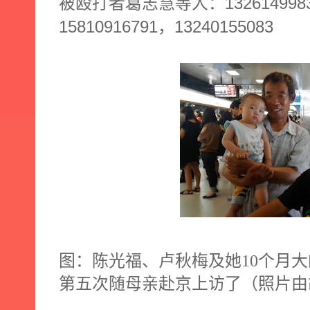
132614998
被殴打者葛志慧等人：
15810916791
13240155083
，
图：陈光福、卢秋梅及她
10
个月大
第五次随母亲赴京上访了（照片由