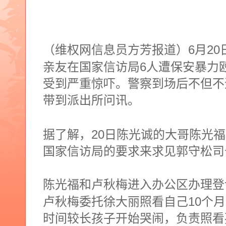
6
20
（维权网信息员方芳报道）
月
6
亲友在国家信访局
人遭保安暴力
受到严重惊吓。警察到场后不但不
带到派出所问讯。
20
据了解，
日陈光诚的大哥陈光福
国家信访局的要求来求见郭守松司
陈光福和卢秋梅进入办公区办理登
10
卢秋梅委托徐大丽照看自己
个月
时间较长孩子开始哭闹，负责照看