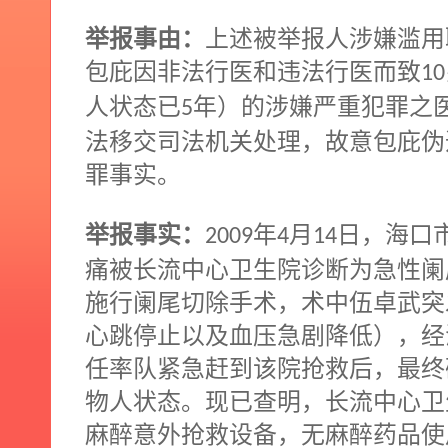
举报事由：
上述被举报人涉嫌滥用
包庇因非法行医和违法行医而致
10
人状态已
年）的涉嫌严重犯罪之
5
法移交司法机关处理，故意包庇伪
罪事实。
举报事实：
年
月
日，海口
2009
4
14
痛被长流中心卫生院诊断为急性阑
施行阑尾切除手术，术中伍卓武突
心跳停止以及血压急剧降低），经
任率队紧急赶到该院抢救后，最终
物人状态。现已查明，长流中心卫
麻醉意外抢救设备，无麻醉药品使