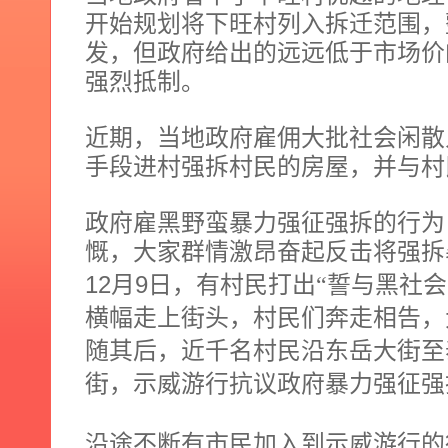
开始规划将下旺村列入拆迁范围，
发，但政府给出的远远低于市场价
强烈抵制。
近期，当地政府雇佣大批社会闲散
手段进村强拆村民的房屋，并与村
政府雇黑野蛮暴力强征强拆的行为
慨，大家群情激昂奋起反击将强拆
12
9
月
日，有村民打出“誓与黑社会
横幅走上街头，村民们奔走相告，
随其后，近千名村民沿东岳大街至
街，示威游行抗议政府暴力强征强
沿途不断有市民加入到示威游行的