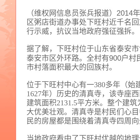
2014
（维权网信息员张兵报道）
区粥店街道办事处下旺村近千名回
行示威，抗议当地政府强征强拆。
据了解，下旺村位于山东省泰安市
900
泰安市区外环路。全村有
户村
市村落面积最大的回族村。
位于下旺村中心有一
380
多年（始
1627
年）历史的清真寺，该寺座西
建筑面积
2131.5
平方米。整个建筑
大优美壮观。清真寺是村民们心目
民的房屋都是围绕着清真寺四周向
当地政府看中了下旺村优越的地理