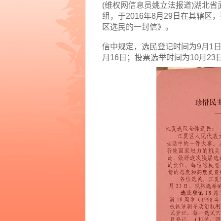
(
维权网信息员姚立法报道
)
湖北省
组，于
2016
年
8
月
29
日在其辖区，
区选民的一封信》。
信中规定，选民登记时间为
9
月
1
月
16
日；投票选举时间为
10
月
23