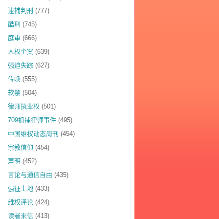
逮捕判刑
(777)
酷刑
(745)
庭审
(666)
人权个案
(639)
强迫失踪
(627)
传唤
(555)
软禁
(504)
律师执业权
(501)
709抓捕律师事件
(495)
中国维权动态周刊
(454)
宗教信仰
(454)
声明
(452)
言论与通信自由
(435)
强征土地
(433)
维权评论
(424)
读者来信
(413)