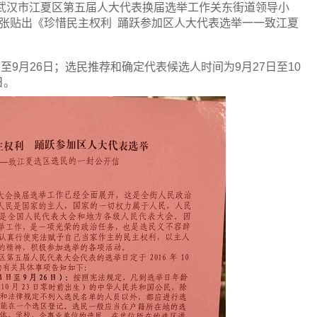
武汉市江夏区第五届人大代表换届选举工作关东街道领导小
张贴出《珍惜民主权利
踊跃参加区人大代表选举一一致江夏
日至
9
月
26
日；选民推荐和确定代表候选人时间为
9
月
27
日至
10
日。