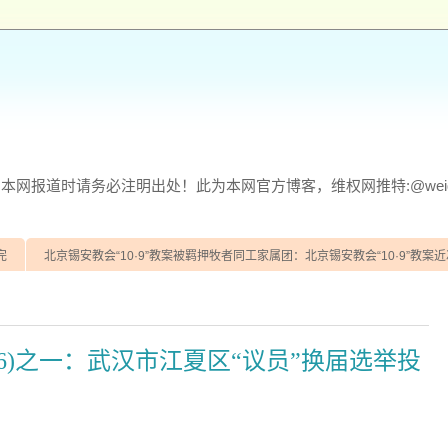
网报道时请务必注明出处！此为本网官方博客，维权网推特:@weiqu
完
北京锡安教会“10·9”教案被羁押牧者同工家属团：北京锡安教会“10·9”教案近
16)之一：武汉市江夏区“议员”换届选举投