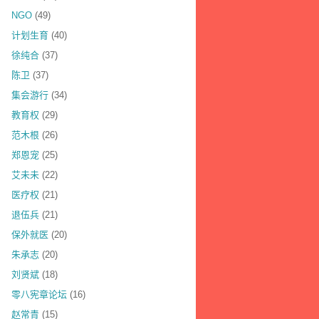
NGO
(49)
计划生育
(40)
徐纯合
(37)
陈卫
(37)
集会游行
(34)
教育权
(29)
范木根
(26)
郑恩宠
(25)
艾未未
(22)
医疗权
(21)
退伍兵
(21)
保外就医
(20)
朱承志
(20)
刘贤斌
(18)
零八宪章论坛
(16)
赵常青
(15)