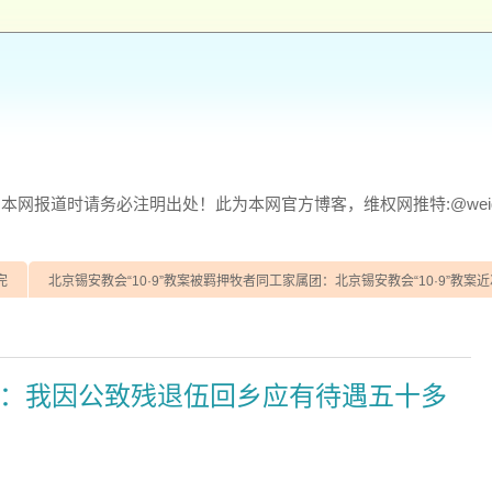
网报道时请务必注明出处！此为本网官方博客，维权网推特:@weiqu
完
北京锡安教会“10·9”教案被羁押牧者同工家属团：北京锡安教会“10·9”教案近
：我因公致残退伍回乡应有待遇五十多