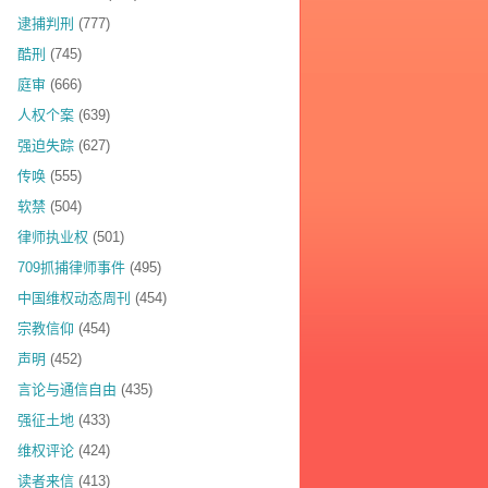
逮捕判刑
(777)
酷刑
(745)
庭审
(666)
人权个案
(639)
强迫失踪
(627)
传唤
(555)
软禁
(504)
律师执业权
(501)
709抓捕律师事件
(495)
中国维权动态周刊
(454)
宗教信仰
(454)
声明
(452)
言论与通信自由
(435)
强征土地
(433)
维权评论
(424)
读者来信
(413)