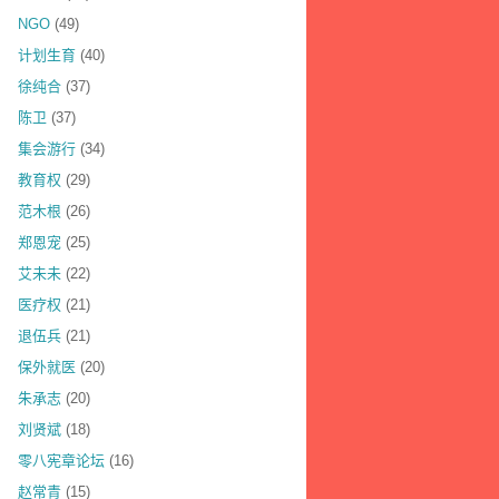
NGO
(49)
计划生育
(40)
徐纯合
(37)
陈卫
(37)
集会游行
(34)
教育权
(29)
范木根
(26)
郑恩宠
(25)
艾未未
(22)
医疗权
(21)
退伍兵
(21)
保外就医
(20)
朱承志
(20)
刘贤斌
(18)
零八宪章论坛
(16)
赵常青
(15)