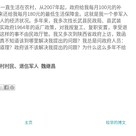
后一直生活在农村，从
2007
年起，政府给我每月
100
元的补
来还给我每月
180
元的最低生活保障金。这就是我一个参军入
人的经济状况。多年来，我多次找长武县民政局、县武装
实政府
1964
年的返厂政策，对我按复工、复职安置，享受退
这样的事不由民政厅管。我又多次到陕西省政府上访，致函
真不知道该到哪里解决我提出的问题？我总是问政府人员：
道理？政府该不该解决我提出的问题？为什么这么多年不给
村村民、退伍军人
魏继昌
主页
较早的博文