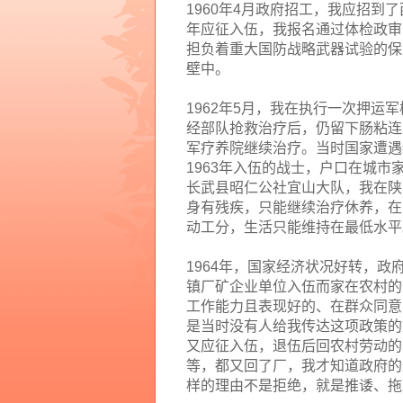
1960
年
4
月政府招工，我应招到了
年应征入伍，我报名通过体检政审
担负着重大国防战略武器试验的保
壁中。
1962
年
5
月，我在执行一次押运军
经部队抢救治疗后，仍留下肠粘连
军疗养院继续治疗。当时国家遭遇
1963
年入伍的战士，户口在城市
长武县昭仁公社宜山大队，我在陕
身有残疾，只能继续治疗休养，在
动工分，生活只能维持在最低水平
1964
年，国家经济状况好转，政
镇厂矿企业单位入伍而家在农村的
工作能力且表现好的、在群众同意
是当时没有人给我传达这项政策的
又应征入伍，退伍后回农村劳动的
等，都又回了厂，我才知道政府的
样的理由不是拒绝，就是推诿、拖