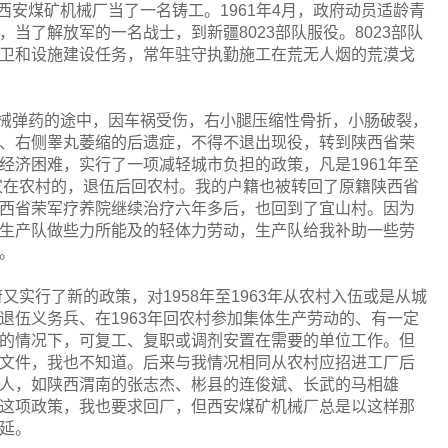
西安煤矿机械厂当了一名铸工。
1961
年
4
月，政府动员适龄青
，当了解放军的一名战士，到新疆
8023
部队服役。
8023
部队
卫和设施建设任务，常年驻守执勤施工在荒无人烟的荒漠戈
械弹药的途中，因车祸受伤，右小腿压缩性骨折，小肠破裂，
、右侧睾丸萎缩的后遗症，不得不退出现役，转到陕西省荣
经济困难，实行了一项减轻城市负担的政策，凡是
1961
年至
家在农村的，退伍后回农村。我的户籍也被转回了原籍陕西省
西省荣军疗养院继续治疗六年多后，也回到了宜山村。因为
生产队做些力所能及的轻体力劳动，生产队给我补助一些劳
。
府又实行了新的政策，对
1958
年至
1963
年从农村入伍或是从城
退伍义务兵、在
1963
年回农村参加集体生产劳动的、有一定
的情况下，可复工、复职或调剂安置在需要的单位工作。但
文件，我也不知道。后来与我情况相同从农村应招进工厂后
人，如陕西渭南的张志杰、彬县的连俊斌、长武的马相雄
这项政策，我也要求回厂，但西安煤矿机械厂总是以这样那
延。