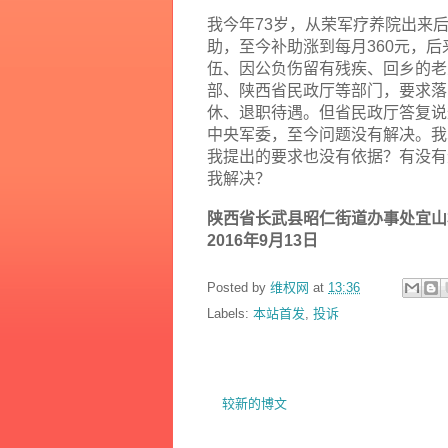
我今年
73
岁，从荣军疗养院出来
助，至今补助涨到每月
360
元，后
伍、因公负伤留有残疾、回乡的老
部、陕西省民政厅等部门，要求落
休、退职待遇。但省民政厅答复说
中央军委，至今问题没有解决。我
我提出的要求也没有依据？有没有
我解决？
陕西省长武县昭仁街道办事处宜山
2016
年
9
月
13
日
Posted by
维权网
at
13:36
Labels:
本站首发
,
投诉
较新的博文